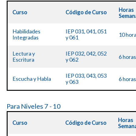
Horas
Curso
Código de Curso
Seman
Habilidades
IEP 031, 041, 051
10 hor
Integradas
y 061
Lectura y
IEP 032, 042, 052
6 horas
Escritura
y 062
IEP 033, 043, 053
6 horas
Escucha y Habla
y 063
Para Niveles 7 - 10
Horas
Curso
Código de Curso
Semana