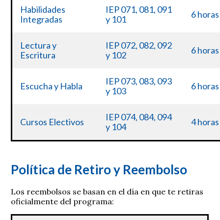
Habilidades
IEP 071, 081, 091
6 horas
Integradas
y 101
Lectura y
IEP 072, 082, 092
6 horas
Escritura
y 102
IEP 073, 083, 093
6 horas
Escucha y Habla
y 103
IEP 074, 084, 094
4 horas
Cursos Electivos
y 104
Política de Retiro y Reembolso
Los reembolsos se basan en el día en que te retiras
oficialmente del programa: